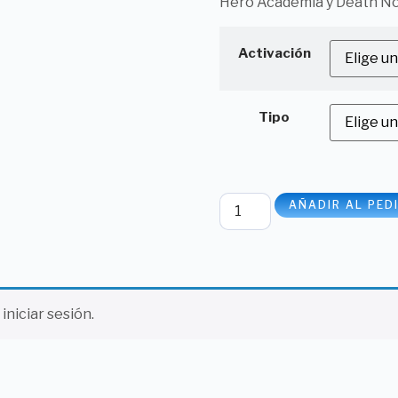
Hero Academia y Death No
Activación
Tipo
AÑADIR AL PED
 iniciar sesión.